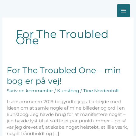
Gå
MA
til
indholdet
ME
For The Troubled
One
For
For The Troubled One – min
The
bog er på vej!
Troubled
One
Skriv en kommentar
/
Kunstbog
/
Tine Nordentoft
–
min
I sensommeren 2019 begyndte jeg at arbejde med
bog
ideen om at samle nogle af mine billeder og ord i en
er
kunstbog. Jeg havde brug for at manifestere noget –
på
jeg havde lyst til at sætte et par punktummer – og så
vej!
var jeg drevet af, at skabe noget helstøbt, et lille værk,
noget håndholdt og […]